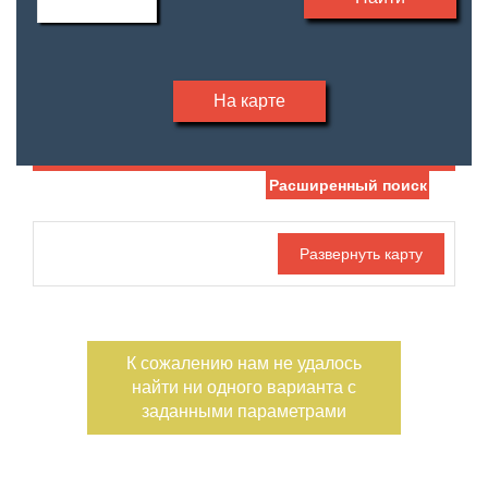
На карте
Расширенный поиск
Дата публикации
С фото
Номер объекта
К сожалению нам не удалось
найти ни одного варианта с
заданными параметрами