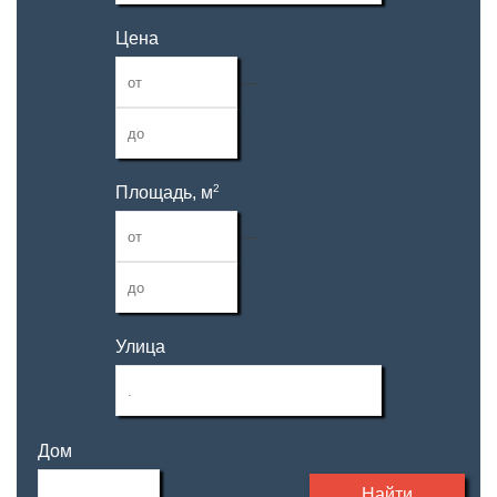
Цена
—
2
Площадь, м
—
Улица
Дом
Найти