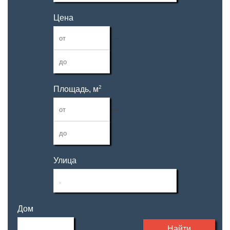
Цена
—
2
Площадь, м
—
Улица
Дом
Найти