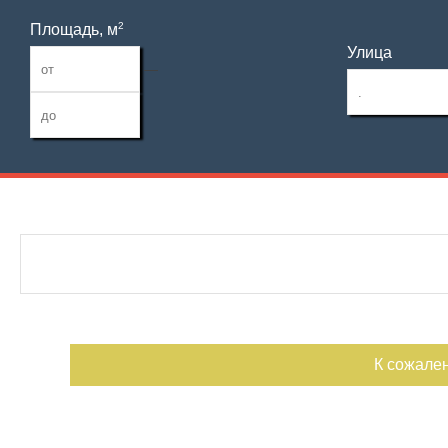
2
Площадь, м
Улица
—
Дата публикации
С фото
Номер объекта
К сожале