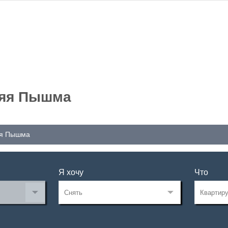
няя Пышма
яя Пышма
Я хочу
Что