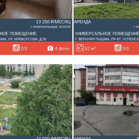
13 250 ₽/МЕСЯЦ
АРЕНДА
+ КОМУНАЛЬНЫЕ УСЛУГИ
+ 
ЬНОЕ ПОМЕЩЕНИЕ
УНИВЕРСАЛЬНОЕ ПОМЕЩЕНИ
МА, УЛ. КРИВОУСОВА, Д.36
Г. ВЕРХНЯЯ ПЫШМА, ПР-КТ. УСПЕНСКИ
2
4 фото
2/3
52 м
3/3
27 000 ₽/МЕСЯЦ
АРЕНДА