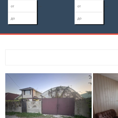
—
—
Дата публикации
Жилая площадь
Санузел
—
Номер объекта
Площадь кухни
Балконов
—
Лоджий