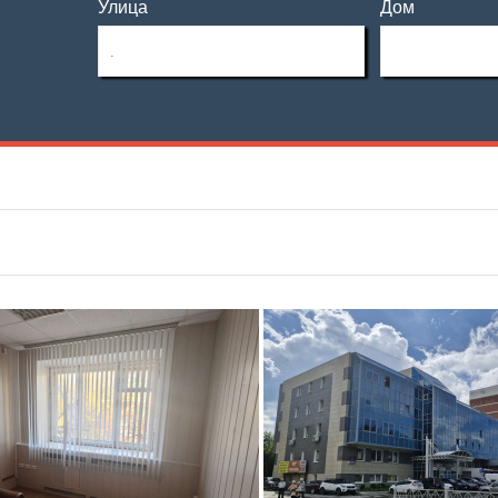
Улица
Дом
Этаж
Материал дома
—
Этажность
Планировка
—
Тип дома
Не первый
Не последний