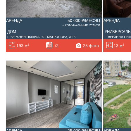
АРЕНДА
50 000 ₽/МЕСЯЦ
АРЕНДА
+ КОМУНАЛЬНЫЕ УСЛУГИ
ДОМ
УНИВЕРСАЛ
Г. ВЕРХНЯЯ ПЫШМА, УЛ. МАТРОСОВА, Д.15
Г. ВЕРХНЯЯ ПЫШ
2
2
25 фото
193 м
-/2
13 м
АРЕНДА
25 000 ₽/МЕСЯЦ
АРЕНДА