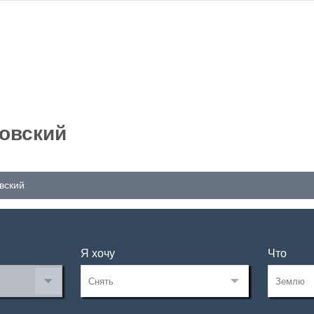
мовский
вский
Я хочу
Что