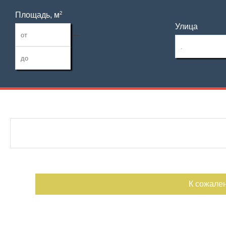
2
Площадь, м
Улица
—
Дата публикации
С фото
Номер объекта
К сожале