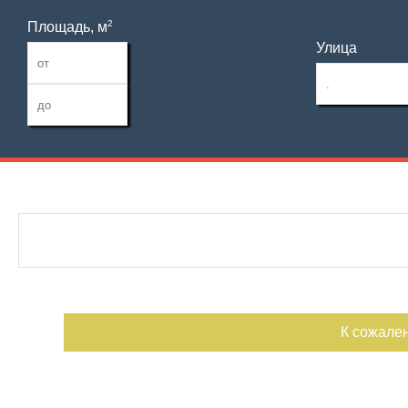
2
Площадь, м
Улица
—
Дата публикации
С фото
Номер объекта
К сожале