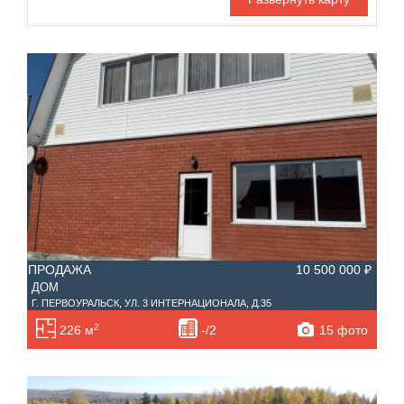
Номер объекта
Площадь кухни
—
Тип дома
Участок, сотки
—
Санузел
Этажность
—
Материал дома
Ипотека
Обмен
ПРОДАЖА
10 500 000 ₽
Чистая продажа
Планировка
ДОМ
С фото
Г. ПЕРВОУРАЛЬСК, УЛ. 3 ИНТЕРНАЦИОНАЛА, Д.35
2
15 фото
226 м
-/2