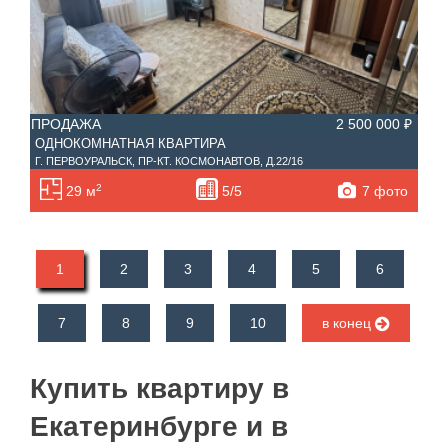
ПРОДАЖА
2 500 000 ₽
ОДНОКОМНАТНАЯ КВАРТИРА
Г. ПЕРВОУРАЛЬСК, ПР-КТ. КОСМОНАВТОВ, Д.22/16
2
7 фото
29 м
5/5
1
2
3
4
5
6
7
8
9
10
в конец
Купить квартиру в
Екатеринбурге и в