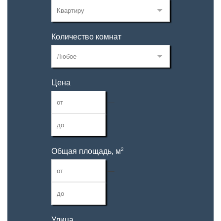
Количество комнат
Цена
—
2
Общая площадь, м
—
Улица